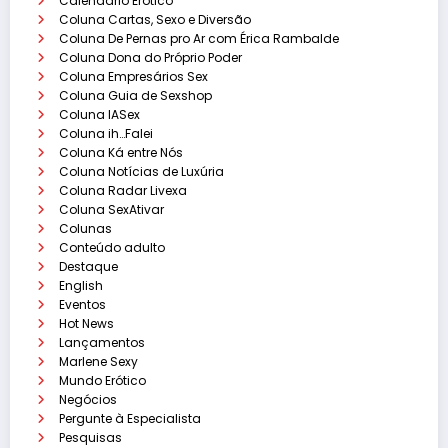
Calendário Erótico
Coluna Cartas, Sexo e Diversão
Coluna De Pernas pro Ar com Érica Rambalde
Coluna Dona do Próprio Poder
Coluna Empresários Sex
Coluna Guia de Sexshop
Coluna IASex
Coluna ih…Falei
Coluna Ká entre Nós
Coluna Notícias de Luxúria
Coluna Radar Livexa
Coluna SexAtivar
Colunas
Conteúdo adulto
Destaque
English
Eventos
Hot News
Lançamentos
Marlene Sexy
Mundo Erótico
Negócios
Pergunte à Especialista
Pesquisas