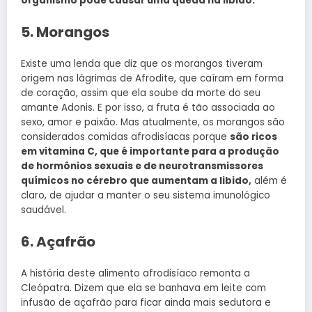
organismo pode causar uma queda na libido.
5. Morangos
Existe uma lenda que diz que os morangos tiveram
origem nas lágrimas de Afrodite, que caíram em forma
de coração, assim que ela soube da morte do seu
amante Adonis. E por isso, a fruta é tão associada ao
sexo, amor e paixão. Mas atualmente, os morangos são
considerados comidas afrodisíacas porque
são ricos
em vitamina C, que é importante para a produção
de hormônios sexuais e de neurotransmissores
químicos no cérebro que aumentam a libido,
além é
claro, de ajudar a manter o seu sistema imunológico
saudável.
6. Açafrão
A história deste alimento afrodisíaco remonta a
Cleópatra. Dizem que ela se banhava em leite com
infusão de açafrão para ficar ainda mais sedutora e