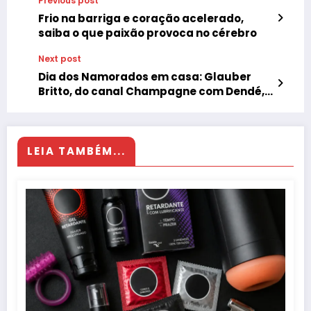
Previous post
Frio na barriga e coração acelerado,
saiba o que paixão provoca no cérebro
Next post
Dia dos Namorados em casa: Glauber
Britto, do canal Champagne com Dendé,
ensina receita fácil e mesa decorada
para a ocasião romântica
LEIA TAMBÉM...