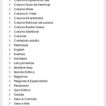
Coluna Empresários Sex
Coluna Guia de Sexshop
Coluna IASex
Coluna ih…Falei
Coluna Ká entre Nós
Coluna Notícias de Luxúria
Coluna Radar Livexa
Coluna SexAtivar
Colunas
Conteúdo adulto
Destaque
English
Eventos
Hot News
Lançamentos
Marlene Sexy
Mundo Erótico
Negócios
Pergunte à Especialista
Pesquisas
Quiz Erótico
Saúde
Sexo & Comida
Sexo e Arte