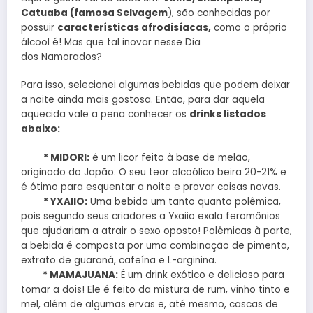
Catuaba (famosa Selvagem
), são conhecidas por
possuir
características afrodisíacas,
como o próprio
álcool é! Mas que tal inovar nesse Dia
dos Namorados?
Para isso, selecionei algumas bebidas que podem deixar
a noite ainda mais gostosa. Então, para dar aquela
aquecida vale a pena conhecer os
drinks listados
abaixo:
* MIDORI:
é um licor feito à base de melão,
originado do Japão. O seu teor alcoólico beira 20-21% e
é ótimo para esquentar a noite e provar coisas novas.
* YXAIIO:
Uma bebida um tanto quanto polêmica,
pois segundo seus criadores a Yxaiio exala feromônios
que ajudariam a atrair o sexo oposto! Polêmicas à parte,
a bebida é composta por uma combinação de pimenta,
extrato de guaraná, cafeína e L-arginina.
* MAMAJUANA:
É um drink exótico e delicioso para
tomar a dois! Ele é feito da mistura de rum, vinho tinto e
mel, além de algumas ervas e, até mesmo, cascas de