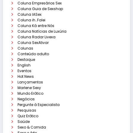
Coluna Empresários Sex
Coluna Guia de Sexshop
Coluna IASex
Coluna ih…Falei
Coluna Ká entre Nós
Coluna Notícias de Luxúria
Coluna Radar Livexa
Coluna SexAtivar
Colunas
Conteúdo adulto
Destaque
English
Eventos
Hot News
Lançamentos
Marlene Sexy
Mundo Erótico
Negócios
Pergunte à Especialista
Pesquisas
Quiz Erótico
Saúde
Sexo & Comida
Sexo e Arte