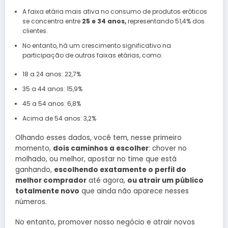
A faixa etária mais ativa no consumo de produtos eróticos
se concentra entre
25 e 34 anos,
representando 51,4% dos
clientes.
No entanto, há um crescimento significativo na
participação de outras faixas etárias, como:
18 a 24 anos: 22,7%
35 a 44 anos: 15,9%
45 a 54 anos: 6,8%
Acima de 54 anos: 3,2%
Olhando esses dados, você tem, nesse primeiro
momento,
dois caminhos a escolher
: chover no
molhado, ou melhor, apostar no time que está
ganhando,
escolhendo exatamente o perfil do
melhor comprador
até agora,
ou atrair um público
totalmente novo
que ainda não aparece nesses
números.
No entanto, promover nosso negócio e atrair novos