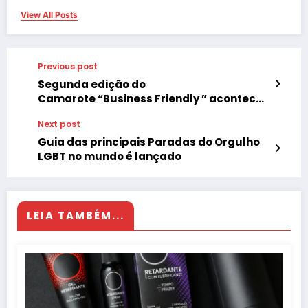
View All Posts
Previous post
Segunda edição do
Camarote “Business Friendly ” acontece
na Parada do Orgulho LGBTQ+ 2022 em Sã
Next post
o Paulo
Guia das principais Paradas do Orgulho
LGBT no mundo é lançado
LEIA TAMBÉM...