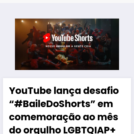
YouTube lança desafio
“#BaileDoShorts” em
comemoração ao mês
do orgulho LGBTQIAP+