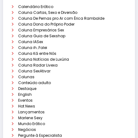
Calendário Erótico
Coluna Cartas, Sexo e Diversão
Coluna De Pernas pro Ar com Érica Rambalde
Coluna Dona do Próprio Poder
Coluna Empresários Sex
Coluna Guia de Sexshop
Coluna IASex
Coluna ih…Falei
Coluna Ká entre Nós
Coluna Notícias de Luxúria
Coluna Radar Livexa
Coluna SexAtivar
Colunas
Conteúdo adulto
Destaque
English
Eventos
Hot News
Lançamentos
Marlene Sexy
Mundo Erótico
Negócios
Pergunte à Especialista