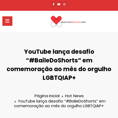
Pular
para
o
conteúdo
YouTube lança desafio
“#BaileDoShorts” em
comemoração ao mês do orgulho
LGBTQIAP+
Página inicial
Hot News
YouTube lança desafio “#BaileDoShorts” em
comemoração ao mês do orgulho LGBTQIAP+