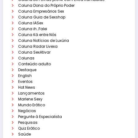
Coluna Dona do Próprio Poder
Coluna Empresários Sex
Coluna Guia de Sexshop
Coluna IASex
Coluna ih…Falei
Coluna Ká entre Nós
Coluna Notícias de Luxúria
Coluna Radar Livexa
Coluna SexAtivar
Colunas
Conteúdo adulto
Destaque
English
Eventos
Hot News
Lançamentos
Marlene Sexy
Mundo Erótico
Negócios
Pergunte à Especialista
Pesquisas
Quiz Erótico
Saúde