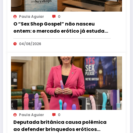
Paula Aguiar
0
O “Sex Shop Gospel” não nasceu
ontem: o mercado erótico já estuda
esse consumidor há mais de uma
04/08/2026
década
Paula Aguiar
0
Deputada britânica causa polêmica
ao defender brinquedos eróticos