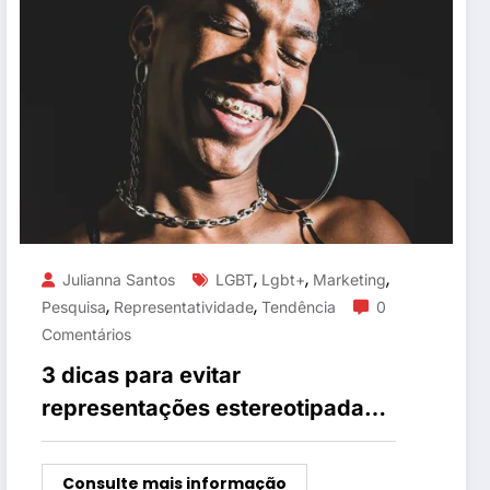
,
,
,
Julianna Santos
LGBT
Lgbt+
Marketing
,
,
Pesquisa
Representatividade
Tendência
0
Comentários
3 dicas para evitar
representações estereotipadas
da comunidade LGBTQIA+ além
do Mês do Orgulho
Consulte mais informação