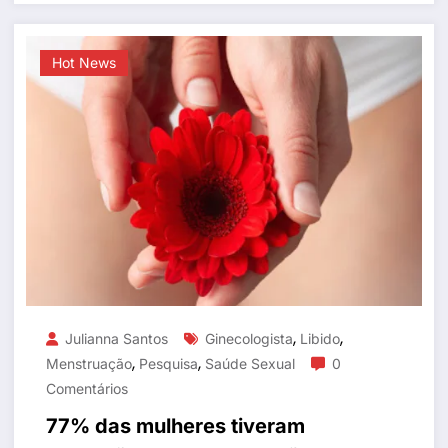
Hot News
,
,
Julianna Santos
Ginecologista
Libido
,
,
Menstruação
Pesquisa
Saúde Sexual
0
Comentários
77% das mulheres tiveram