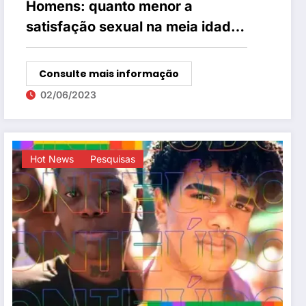
Homens: quanto menor a
satisfação sexual na meia idade,
menos memória na velhice
Consulte mais informação
02/06/2023
Hot News
Pesquisas