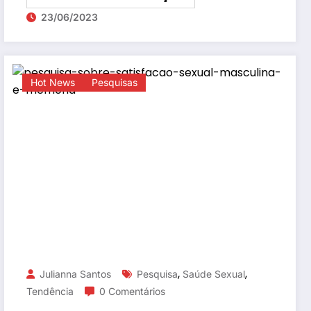
23/06/2023
Hot News
Pesquisas
,
,
Julianna Santos
Pesquisa
Saúde Sexual
Tendência
0 Comentários