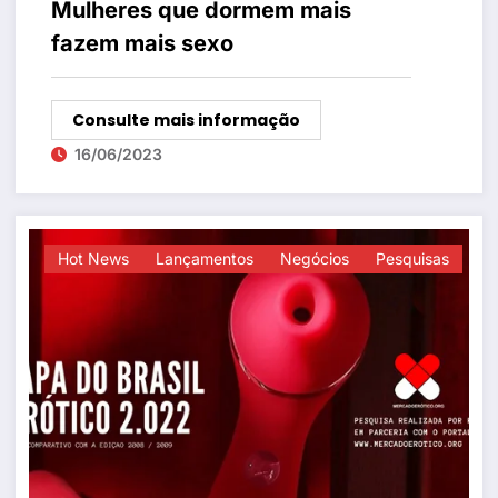
Mulheres que dormem mais
fazem mais sexo
Consulte mais informação
16/06/2023
Hot News
Lançamentos
Negócios
Pesquisas