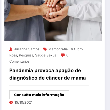
,
Julianna Santos
Mamografia
Outubro
,
,
Rosa
Pesquisa
Saúde Sexual
0
Comentários
Pandemia provoca apagão de
diagnóstico de câncer de mama
Consulte mais informação
15/10/2021