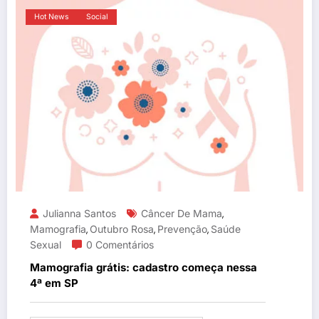
Hot News
Social
Julianna Santos
Câncer De Mama
,
Mamografia
Outubro Rosa
Prevenção
Saúde
,
,
,
Sexual
0 Comentários
Mamografia grátis: cadastro começa nessa
4ª em SP