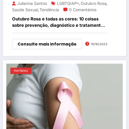
Julianna Santos
LGBTQIAP+
Outubro Rosa
,
,
Saúde Sexual
Tendência
0 Comentários
,
Outubro Rosa e todas as cores: 10 coisas
sobre prevenção, diagnóstico e tratamento
de câncer de mama na população
LGBTQIAPN+
Consulte mais informação
15/10/2023
Hot News