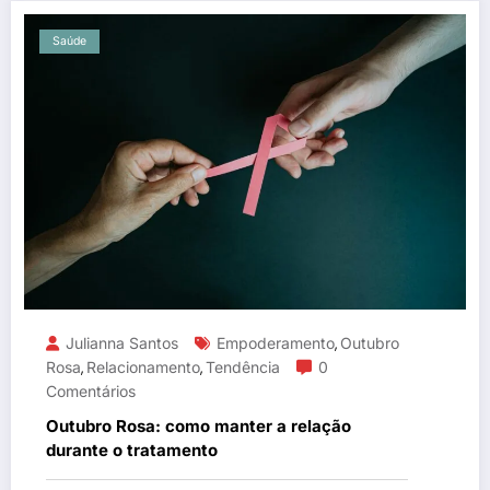
Saúde
Julianna Santos
Empoderamento
Outubro
,
Rosa
Relacionamento
Tendência
0
,
,
Comentários
Outubro Rosa: como manter a relação
durante o tratamento