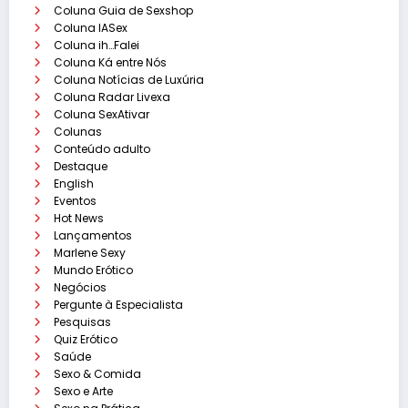
Coluna Guia de Sexshop
Coluna IASex
Coluna ih…Falei
Coluna Ká entre Nós
Coluna Notícias de Luxúria
Coluna Radar Livexa
Coluna SexAtivar
Colunas
Conteúdo adulto
Destaque
English
Eventos
Hot News
Lançamentos
Marlene Sexy
Mundo Erótico
Negócios
Pergunte à Especialista
Pesquisas
Quiz Erótico
Saúde
Sexo & Comida
Sexo e Arte