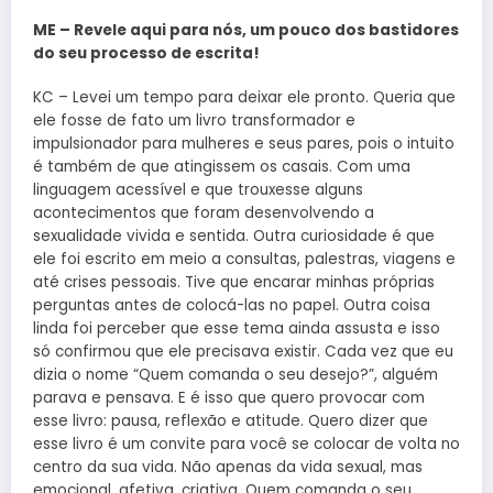
ME – Revele aqui para nós, um pouco dos bastidores
do seu processo de escrita!
KC – Levei um tempo para deixar ele pronto. Queria que
ele fosse de fato um livro transformador e
impulsionador para mulheres e seus pares, pois o intuito
é também de que atingissem os casais. Com uma
linguagem acessível e que trouxesse alguns
acontecimentos que foram desenvolvendo a
sexualidade vivida e sentida. Outra curiosidade é que
ele foi escrito em meio a consultas, palestras, viagens e
até crises pessoais. Tive que encarar minhas próprias
perguntas antes de colocá-las no papel. Outra coisa
linda foi perceber que esse tema ainda assusta e isso
só confirmou que ele precisava existir. Cada vez que eu
dizia o nome “Quem comanda o seu desejo?”, alguém
parava e pensava. E é isso que quero provocar com
esse livro: pausa, reflexão e atitude. Quero dizer que
esse livro é um convite para você se colocar de volta no
centro da sua vida. Não apenas da vida sexual, mas
emocional, afetiva, criativa. Quem comanda o seu