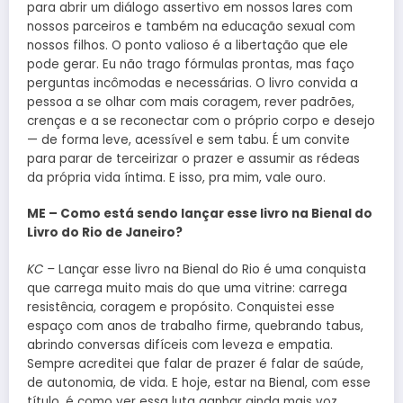
para abrir um diálogo assertivo em nossos lares com
nossos parceiros e também na educação sexual com
nossos filhos. O ponto valioso é a libertação que ele
pode gerar. Eu não trago fórmulas prontas, mas faço
perguntas incômodas e necessárias. O livro convida a
pessoa a se olhar com mais coragem, rever padrões,
crenças e a se reconectar com o próprio corpo e desejo
— de forma leve, acessível e sem tabu. É um convite
para parar de terceirizar o prazer e assumir as rédeas
da própria vida íntima. E isso, pra mim, vale ouro.
ME – Como está sendo lançar esse livro na Bienal do
Livro do Rio de Janeiro?
KC –
Lançar esse livro na Bienal do Rio é uma conquista
que carrega muito mais do que uma vitrine: carrega
resistência, coragem e propósito. Conquistei esse
espaço com anos de trabalho firme, quebrando tabus,
abrindo conversas difíceis com leveza e empatia.
Sempre acreditei que falar de prazer é falar de saúde,
de autonomia, de vida. E hoje, estar na Bienal, com esse
título, é como ver essa luta ganhar ainda mais voz.