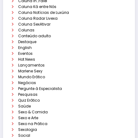
Coluna ih…Falei
Coluna Ká entre Nós
Coluna Notícias de Luxúria
Coluna Radar Livexa
Coluna SexAtivar
Colunas
Conteúdo adulto
Destaque
English
Eventos
Hot News
Lançamentos
Marlene Sexy
Mundo Erótico
Negócios
Pergunte à Especialista
Pesquisas
Quiz Erótico
Saúde
Sexo & Comida
Sexo e Arte
Sexo na Prática
Sexologia
Social