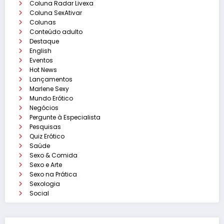
Coluna Radar Livexa
Coluna SexAtivar
Colunas
Conteúdo adulto
Destaque
English
Eventos
Hot News
Lançamentos
Marlene Sexy
Mundo Erótico
Negócios
Pergunte à Especialista
Pesquisas
Quiz Erótico
Saúde
Sexo & Comida
Sexo e Arte
Sexo na Prática
Sexologia
Social