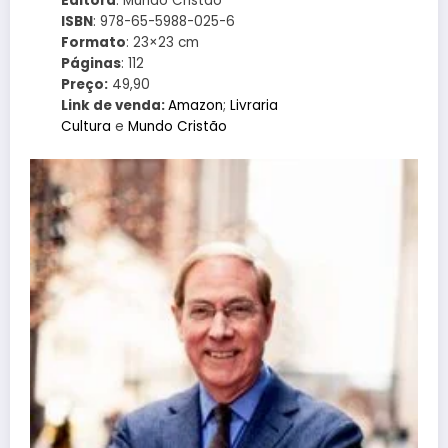
Editora
: Mundo Cristão
ISBN
: 978-65-5988-025-6
Formato
: 23×23 cm
Páginas
: 112
Preço:
49,90
Link de venda:
Amazon
;
Livraria
Cultura
e
Mundo Cristão