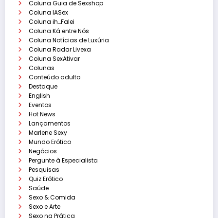
Coluna Guia de Sexshop
Coluna IASex
Coluna ih…Falei
Coluna Ká entre Nós
Coluna Notícias de Luxúria
Coluna Radar Livexa
Coluna SexAtivar
Colunas
Conteúdo adulto
Destaque
English
Eventos
Hot News
Lançamentos
Marlene Sexy
Mundo Erótico
Negócios
Pergunte à Especialista
Pesquisas
Quiz Erótico
Saúde
Sexo & Comida
Sexo e Arte
Sexo na Prática