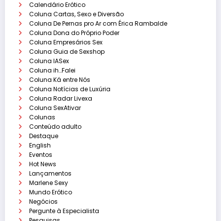
Calendário Erótico
Coluna Cartas, Sexo e Diversão
Coluna De Pernas pro Ar com Érica Rambalde
Coluna Dona do Próprio Poder
Coluna Empresários Sex
Coluna Guia de Sexshop
Coluna IASex
Coluna ih…Falei
Coluna Ká entre Nós
Coluna Notícias de Luxúria
Coluna Radar Livexa
Coluna SexAtivar
Colunas
Conteúdo adulto
Destaque
English
Eventos
Hot News
Lançamentos
Marlene Sexy
Mundo Erótico
Negócios
Pergunte à Especialista
Pesquisas