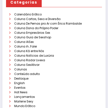
Categorias
Calendário Erótico
Coluna Cartas, Sexo e Diversão
Coluna De Pernas pro Ar com Érica Rambalde
Coluna Dona do Próprio Poder
Coluna Empresários Sex
Coluna Guia de Sexshop
Coluna IASex
Coluna ih…Falei
Coluna Ká entre Nós
Coluna Notícias de Luxúria
Coluna Radar Livexa
Coluna SexAtivar
Colunas
Conteúdo adulto
Destaque
English
Eventos
Hot News
Lançamentos
Marlene Sexy
Mundo Erótico