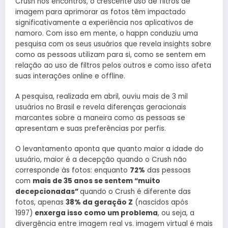
Crush nos encontros, o crescente uso de filtros de
imagem para aprimorar as fotos têm impactado
significativamente a experiência nos aplicativos de
namoro. Com isso em mente, o happn conduziu uma
pesquisa com os seus usuários que revela insights sobre
como as pessoas utilizam para si, como se sentem em
relação ao uso de filtros pelos outros e como isso afeta
suas interações online e offline.
A pesquisa, realizada em abril, ouviu mais de 3 mil
usuários no Brasil e revela diferenças geracionais
marcantes sobre a maneira como as pessoas se
apresentam e suas preferências por perfis.
O levantamento aponta que quanto maior a idade do
usuário, maior é a decepção quando o Crush não
corresponde às fotos: enquanto
72%
das pessoas
com
mais de 35 anos se sentem “muito
decepcionadas”
quando o Crush é diferente das
fotos, apenas
38% da geração Z
(nascidos após
1997)
enxerga isso como um problema
, ou seja, a
divergência entre imagem real vs. imagem virtual é mais