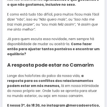
o que não gostamos, inclusive no sexo.
E como está tudo tão difícil, para muitos ficou mais fácil
dizer “não”, isso eu
“Não quero mais”
, ou
“isso não me
traz mais prazer”
, ou
“sou mais feliz assim”
,
“é assim que
me sinto melhor”.
Já para quem escuta essa novidade, nem sempre há
disponibilidade de mudar ou aceitá-la.
Como fazer
então para ajustar tantos ponteiros e encontrar um
equilíbrio?
A resposta pode estar no Camarim
Longe dos holofotes do palco da nossa vida,
a
resposta para os conflitos dos relacionamentos
podem estar em nós mesmos,
lá em nossa intimidade
do nosso próprio ser. Onde tudo se apronta para atuar
no mundo exterior, ou seja: em nosso camarim.
E nessa 3ª, às 18:30, no instagram @mercadoerotico,