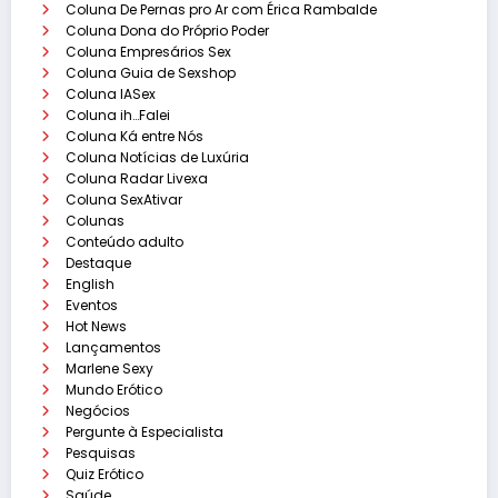
Coluna De Pernas pro Ar com Érica Rambalde
Coluna Dona do Próprio Poder
Coluna Empresários Sex
Coluna Guia de Sexshop
Coluna IASex
Coluna ih…Falei
Coluna Ká entre Nós
Coluna Notícias de Luxúria
Coluna Radar Livexa
Coluna SexAtivar
Colunas
Conteúdo adulto
Destaque
English
Eventos
Hot News
Lançamentos
Marlene Sexy
Mundo Erótico
Negócios
Pergunte à Especialista
Pesquisas
Quiz Erótico
Saúde