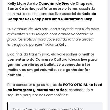
Kelly Moretto do
Camarim de Diva
de Chapecó,
Santa Catarina, vai falar sobre o tema,
escolhido
com muito carinho para sua live especial do
Guia de
Compras Sex Shop para uma Quarentena Sexy.
“A Camarim de Diva Sex Shop e Lingerie tem tudo para
apimentar a sua relação com grande variedade de
produtos eróticos para você sair da rotina e arrasar
entre quatro paredes”
adianta Kelly.
E ao final da transmissão, ela vai escolher
o melhor
comentário do Concurso Cultural dessa live para
ganhar um vibrador bullet, se a vencedora for
mulher, ou um gel volumão, se o ganhador for
homem.
Para concorrer siga as regras da
FOTO OFICIAL no feed
do instagram @mercadoerotico
respondendo a
seguinte pergunta nos comentários:
“De que forma você se sente amada (o) ?”