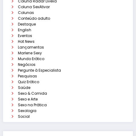
Coluna Radar Livexa
Coluna SexAtivar
Colunas
Conteúdo adulto
Destaque
English
Eventos
Hot News
Lançamentos
Marlene Sexy
Mundo Erótico
Negócios
Pergunte à Especialista
Pesquisas
Quiz Erótico
Saúde
Sexo & Comida
Sexo e Arte
Sexo na Prática
Sexologia
Social