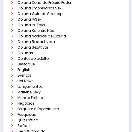
Coluna Dona do Próprio Poder
Coluna Empresários Sex
Coluna Guia de Sexshop
Coluna IASex
Coluna ih…Falei
Coluna Ká entre Nós
Coluna Notícias de Luxúria
Coluna Radar Livexa
Coluna SexAtivar
Colunas
Conteúdo adulto
Destaque
English
Eventos
Hot News
Lançamentos
Marlene Sexy
Mundo Erótico
Negócios
Pergunte à Especialista
Pesquisas
Quiz Erótico
Saúde
Sexo & Comida