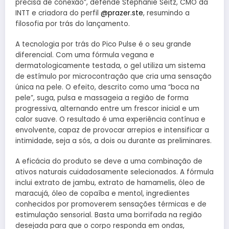
precisa de conexão”, defende Stephanie Seitz, CMO da
INTT e criadora do perfil
@prazer.ste
, resumindo a
filosofia por trás do lançamento.
A tecnologia por trás do Pico Pulse é o seu grande
diferencial. Com uma fórmula vegana e
dermatologicamente testada, o gel utiliza um sistema
de estímulo por microcontração que cria uma sensação
única na pele. O efeito, descrito como uma “boca na
pele”, suga, pulsa e massageia a região de forma
progressiva, alternando entre um frescor inicial e um
calor suave. O resultado é uma experiência contínua e
envolvente, capaz de provocar arrepios e intensificar a
intimidade, seja a sós, a dois ou durante as preliminares.
A eficácia do produto se deve a uma combinação de
ativos naturais cuidadosamente selecionados. A fórmula
inclui extrato de jambu, extrato de hamamelis, óleo de
maracujá, óleo de copaíba e mentol, ingredientes
conhecidos por promoverem sensações térmicas e de
estimulação sensorial. Basta uma borrifada na região
desejada para que o corpo responda em ondas,