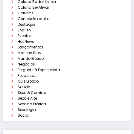
Coluna Radar Livexa
Coluna SexAtivar
Colunas
Conteúdo adulto
Destaque
English
Eventos
Hot News
Lançamentos
Marlene Sexy
Mundo Erótico
Negócios
Pergunte à Especialista
Pesquisas
Quiz Erótico
Saúde
Sexo & Comida
Sexo e Arte
Sexo na Prática
Sexologia
Social