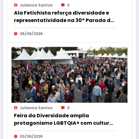
Julianna Santos
0
Ala Fetichista reforça diversidade e
representatividade na 30ª Parada do
Orgulho LGBT+ de São Paulo
06/06/2026
Julianna Santos
0
Feira da Diversidade amplia
protagonismo LGBTQIA+ com cultura,
empreendedorismo, cidadania e
03/06/2026
espaço 18+ no coração de São Paulo