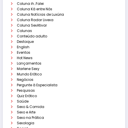
Coluna ih…Falei
Coluna Ká entre Nós
Coluna Notícias de Luxúria
Coluna Radar Livexa
Coluna SexAtivar
Colunas
Conteúdo adulto
Destaque
English
Eventos
Hot News
Lançamentos
Marlene Sexy
Mundo Erótico
Negócios
Pergunte à Especialista
Pesquisas
Quiz Erótico
Saúde
Sexo & Comida
Sexo e Arte
Sexo na Prática
Sexologia