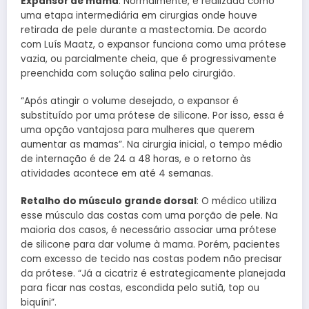
Expansor de mama
: Normalmente, é realizada como
uma etapa intermediária em cirurgias onde houve
retirada de pele durante a mastectomia. De acordo
com Luís Maatz, o expansor funciona como uma prótese
vazia, ou parcialmente cheia, que é progressivamente
preenchida com solução salina pelo cirurgião.
“Após atingir o volume desejado, o expansor é
substituído por uma prótese de silicone. Por isso, essa é
uma opção vantajosa para mulheres que querem
aumentar as mamas”. Na cirurgia inicial, o tempo médio
de internação é de 24 a 48 horas, e o retorno às
atividades acontece em até 4 semanas.
Retalho do músculo grande dorsal
: O médico utiliza
esse músculo das costas com uma porção de pele. Na
maioria dos casos, é necessário associar uma prótese
de silicone para dar volume à mama. Porém, pacientes
com excesso de tecido nas costas podem não precisar
da prótese. “Já a cicatriz é estrategicamente planejada
para ficar nas costas, escondida pelo sutiã, top ou
biquíni”.