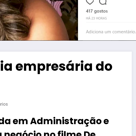
a empresária do
rios
da em Administração e
u negócio no filme De