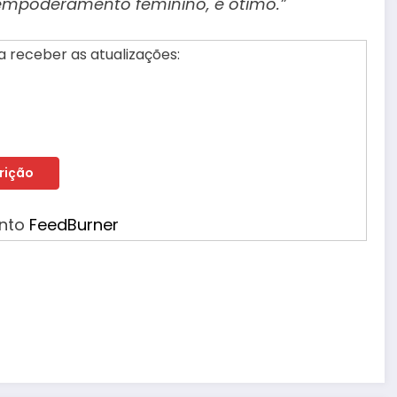
 empoderamento feminino, é ótimo.”
 receber as atualizações:
ento
FeedBurner