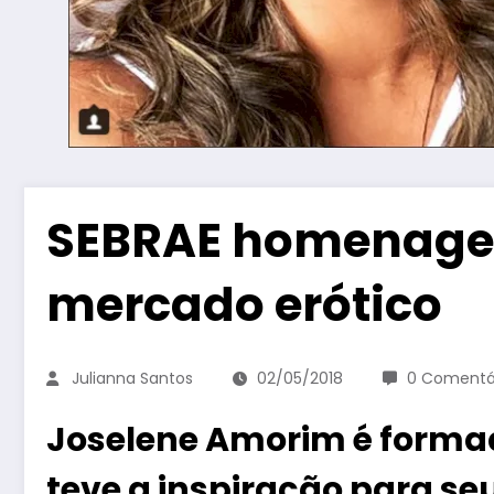
SEBRAE homenagei
mercado erótico
Julianna Santos
02/05/2018
0 Comentá
Joselene Amorim é forma
teve a inspiração para se