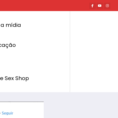
a mídia
cação
Página inicial
Negócios
enageia empresária do mercado erótico
de Sex Shop