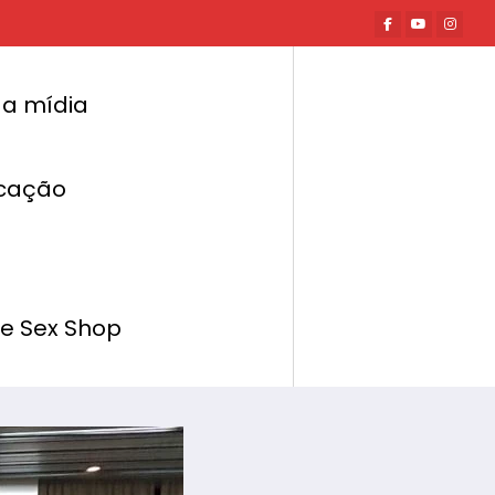
a mídia
cação
Página inicial
Mundo Erótico
ntt leva conhecimento e oportunidade de
negócios pelo Brasil
de Sex Shop