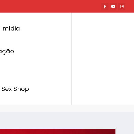
 mídia
ação
Página inicial
Negócios
lgar seu SexShop no Instagram sem levar
shadowban ou bloqueio
 Sex Shop