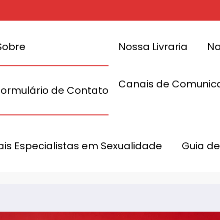
Sobre
Nossa Livraria
Na
Canais de Comunic
Formulário de Contato
p no
dowban ou
Como divu
nais Especialistas em Sexualidade
Guia de