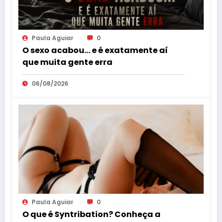
Paula Aguiar
0
O sexo acabou… e é exatamente aí
que muita gente erra
06/08/2026
Paula Aguiar
0
O que é Syntribation? Conheça a