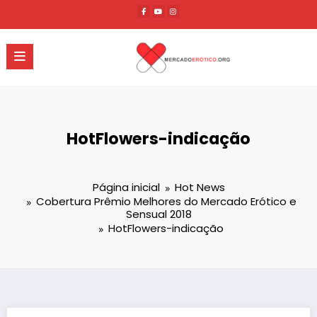
Pular
para
o
conteúdo
HotFlowers-indicação
Página inicial
Hot News
Cobertura Prêmio Melhores do Mercado Erótico e
Sensual 2018
HotFlowers-indicação