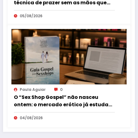
técnica de prazer sem as mãos que
virou tendência mundial
05/08/2026
Paula Aguiar
0
O “Sex Shop Gospel” não nasceu
ontem: o mercado erótico já estuda
esse consumidor há mais de uma
04/08/2026
década