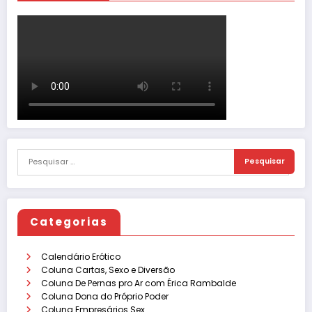
Categorias
Calendário Erótico
Coluna Cartas, Sexo e Diversão
Coluna De Pernas pro Ar com Érica Rambalde
Coluna Dona do Próprio Poder
Coluna Empresários Sex