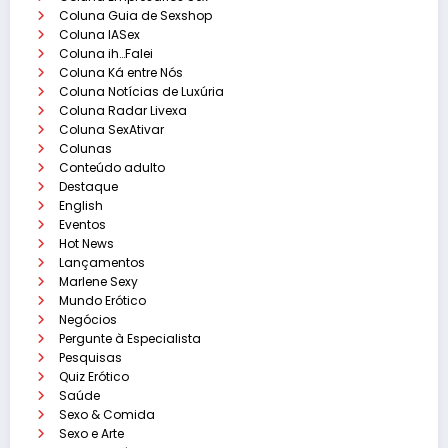
Coluna Guia de Sexshop
Coluna IASex
Coluna ih…Falei
Coluna Ká entre Nós
Coluna Notícias de Luxúria
Coluna Radar Livexa
Coluna SexAtivar
Colunas
Conteúdo adulto
Destaque
English
Eventos
Hot News
Lançamentos
Marlene Sexy
Mundo Erótico
Negócios
Pergunte à Especialista
Pesquisas
Quiz Erótico
Saúde
Sexo & Comida
Sexo e Arte