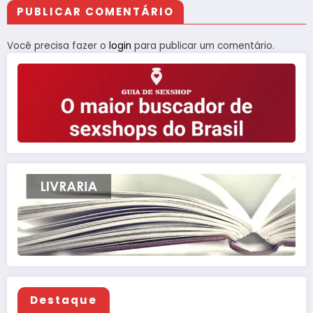
PUBLICAR COMENTÁRIO
Você precisa fazer o
login
para publicar um comentário.
Destaque