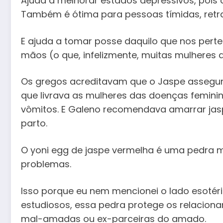
Ajuda a melhorar estados depressivos, pois dá
Também é ótima para pessoas tímidas, retraí
E ajuda a tomar posse daquilo que nos pert
mãos (o que, infelizmente, muitas mulheres 
Os gregos acreditavam que o Jaspe assegura
que livrava as mulheres das doenças femin
vômitos. E Galeno recomendava amarrar jasp
parto.
O yoni egg de jaspe vermelha é uma pedra 
problemas.
Isso porque eu nem mencionei o lado esotér
estudiosos, essa pedra protege os relacion
mal-amadas ou ex-parceiras do amado.