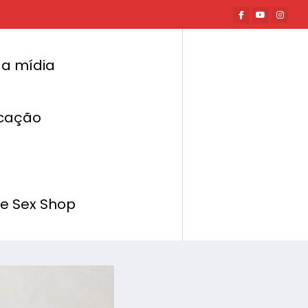
a mídia
cação
Página inicial
Colunas
rgasmo com o Yoni Egg de Jaspe Vermelha
de Sex Shop