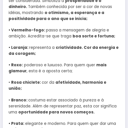
ser considerada. Simboliza a
prosperidade e o
dinheiro.
Também conhecida por ser a cor de novas
idéias, mostrando
o otimismo, a esperança e a
positividade para o ano que se inicia;
• Vermelho-fogo:
passa a mensagem de alegria e
ambição. Acredita-se que traga
boa sorte e fortuna;
• Laranja:
representa a
criatividade. Cor da energia e
da coragem;
• Roxo:
poderoso e luxuoso. Para quem quer
mais
glamour
, esta é a aposta certa;
•
Rosa chiclete:
cor da
afetividade, harmonia e
união;
•
Branco:
costuma estar associado à pureza e à
serenidade. Além de representar paz, esta cor significa
uma
oportunidade para novos começos.
• Prata:
elegante e moderno. Para quem quer dar uma