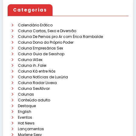
Categorias
Calendário Erótico
Coluna Cartas, Sexo e Diversão
Coluna De Pernas pro Ar com Érica Rambalde
Coluna Dona do Próprio Poder
Coluna Empresários Sex
Coluna Guia de Sexshop
Coluna IASex
Coluna ih…Falei
Coluna Ká entre Nós
Coluna Notícias de Luxúria
Coluna Radar Livexa
Coluna SexAtivar
Colunas
Conteúdo adulto
Destaque
English
Eventos
Hot News
Lançamentos
Marlene Sexy