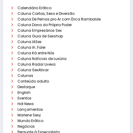
Calendário Erótico
Coluna Cartas, Sexo e Diversão
Coluna De Pernas pro Ar com Érica Rambalde
Coluna Dona do Próprio Poder
Coluna Empresários Sex
Coluna Guia de Sexshop
Coluna IASex
Coluna ih…Falei
Coluna Ká entre Nós
Coluna Notícias de Luxúria
Coluna Radar Livexa
Coluna SexAtivar
Colunas
Conteúdo adulto
Destaque
English
Eventos
Hot News
Lançamentos
Marlene Sexy
Mundo Erótico
Negócios
Pergunte à Especialista