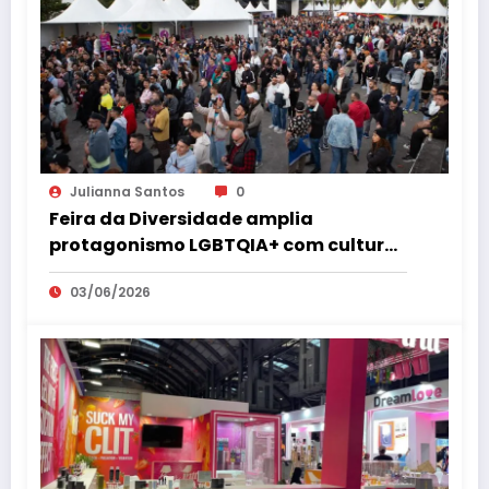
Julianna Santos
0
Feira da Diversidade amplia
protagonismo LGBTQIA+ com cultura,
empreendedorismo, cidadania e
03/06/2026
espaço 18+ no coração de São Paulo