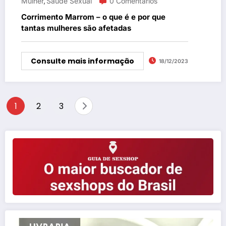
Mulher
Saúde Sexual
0 Comentários
,
Corrimento Marrom – o que é e por que
tantas mulheres são afetadas
Consulte mais informação
18/12/2023
Paginação
1
2
3
de
posts