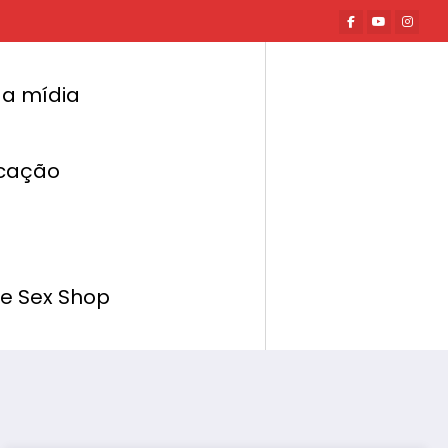
a mídia
cação
Página inicial
Hot News
nge pode ser provocada por IST’s e causar
infertilidade em mulheres
de Sex Shop