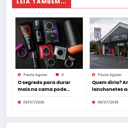
LEIA TAMBÉM...
Paula Aguiar
0
Paula Aguiar
O segredo para durar
Quem diria? A
mais na cama pode
lanchonetes a
estar no sex shop,
sex shops.
dizem especialistas
09/07/2026
06/07/2026
em saúde sexual