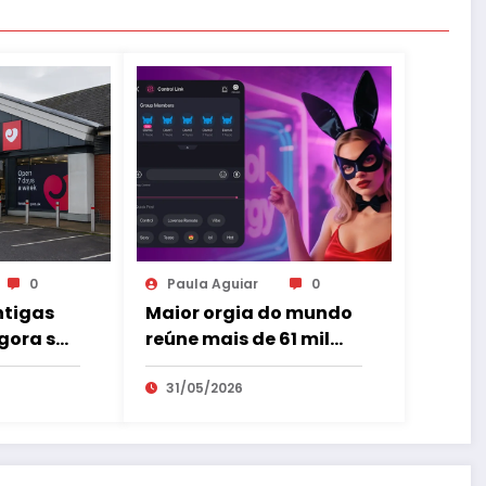
0
Paula Aguiar
0
ntigas
Maior orgia do mundo
gora são
reúne mais de 61 mil
pessoas conectado a
sextoys
31/05/2026