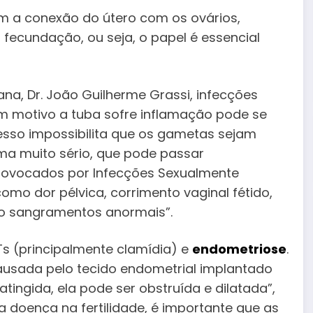
em a conexão do útero com os ovários,
fecundação, ou seja, o papel é essencial
a, Dr. João Guilherme Grassi, infecções
um motivo a tuba sofre inflamação pode se
cesso impossibilita que os gametas sejam
ma muito sério, que pode passar
provocados por Infecções Sexualmente
omo dor pélvica, corrimento vaginal fétido,
mo sangramentos anormais”.
Ts (principalmente clamídia) e
endometriose
.
ausada pelo tecido endometrial implantado
tingida, ela pode ser obstruída e dilatada”,
a doença na fertilidade, é importante que as