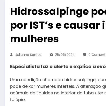
Hidrossalpinge po
por IST’s e causar 
mulheres
Julianna Santos
25/06/2024
0 Comentá
Especialista faz o alerta e explica a 
Uma condição chamada hidrossalpinge, que m
pode deixar mulheres inférteis. A alteração
acúmulo de líquidos no interior da tuba ute
falópio.