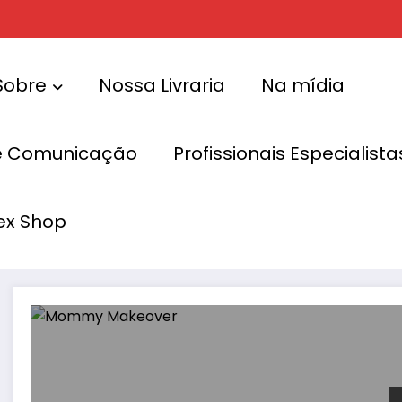
Sobre
Nossa Livraria
Na mídia
e Comunicação
Profissionais Especialis
ex Shop