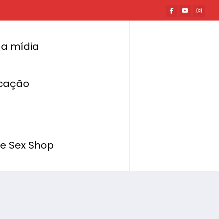
a mídia
cação
Página inicial
Mundo Erótico
elle Vieira traz a Vaginoterapia, o pompoar
de luxo
de Sex Shop