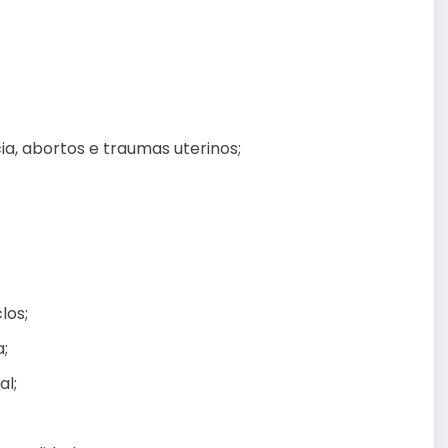
ia, abortos e traumas uterinos;
los;
;
al;