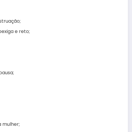
struação;
exiga e reto;
pausa;
a mulher;