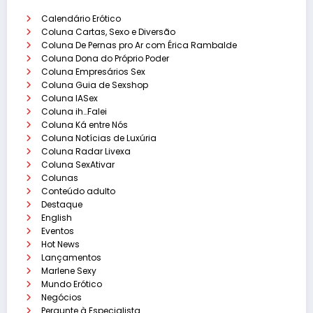
Calendário Erótico
Coluna Cartas, Sexo e Diversão
Coluna De Pernas pro Ar com Érica Rambalde
Coluna Dona do Próprio Poder
Coluna Empresários Sex
Coluna Guia de Sexshop
Coluna IASex
Coluna ih…Falei
Coluna Ká entre Nós
Coluna Notícias de Luxúria
Coluna Radar Livexa
Coluna SexAtivar
Colunas
Conteúdo adulto
Destaque
English
Eventos
Hot News
Lançamentos
Marlene Sexy
Mundo Erótico
Negócios
Pergunte à Especialista