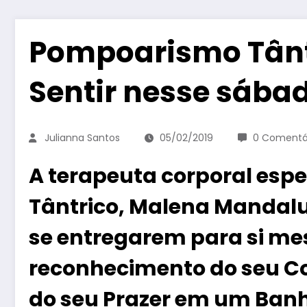
Pompoarismo Tânt
Sentir nesse sába
Julianna Santos
05/02/2019
0 Comentá
A terapeuta corporal esp
Tântrico, Malena Mandalu
se entregarem para si me
reconhecimento do seu Co
do seu Prazer em um Ban