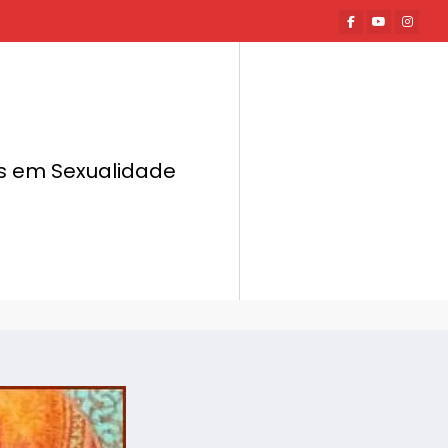
tas em Sexualidade
Página inicial
Hot News
Tântrico na Casa do Sentir nesse sábado