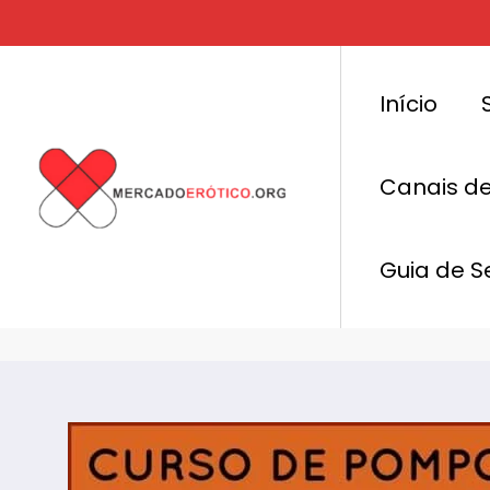
Pular
para
o
conteúdo
Início
Canais d
Pompoarismo Tântrico na 
Sentir nesse sábado
Guia de S