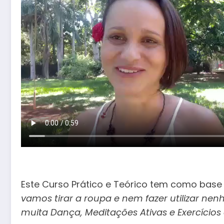
⠀⠀⠀⠀⠀⠀⠀⠀ ⠀⠀⠀
Este Curso Prático e Teórico tem como base o 
vamos tirar a roupa e nem fazer utilizar n
muita Dança, Meditações Ativas e Exercício