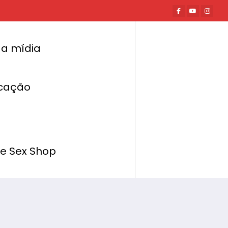
a mídia
cação
Página inicial
Eventos
PNÓLOGOS FARÃO VOCÊ GOZAR COM O PODER
DA MENTE
de Sex Shop