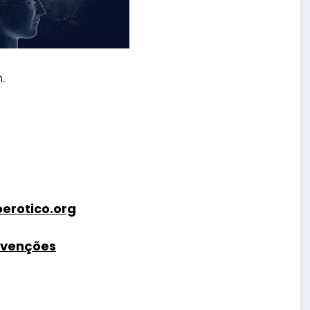
.
erotico.org
nvenções