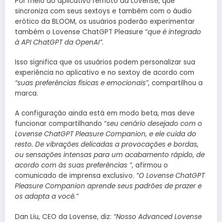
Por meio do aplicativo remoto da Lovense, que
sincroniza com seus sextoys e também com o áudio
erótico da BLOOM, os usuários poderão experimentar
também o Lovense ChatGPT Pleasure “
que é integrado
à API ChatGPT da OpenAI”
.
Isso significa que os usuários podem personalizar sua
experiência no aplicativo e no sextoy de acordo com
“suas preferências físicas e emocionais”
, compartilhou a
marca.
A configuração ainda está em modo beta, mas deve
funcionar compartilhando “
seu cenário desejado com o
Lovense ChatGPT Pleasure Companion, e ele cuida do
resto. De vibrações delicadas a provocações e bordas,
ou sensações intensas para um acabamento rápido, de
acordo com às suas preferências ”
, afirmou o
comunicado de imprensa exclusivo.
“O Lovense ChatGPT
Pleasure Companion aprende seus padrões de prazer e
os adapta a você.”
Dan Liu, CEO da Lovense, diz:
“Nosso Advanced Lovense