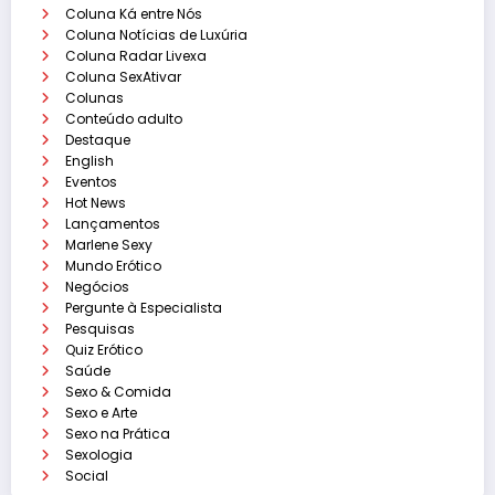
Coluna Ká entre Nós
Coluna Notícias de Luxúria
Coluna Radar Livexa
Coluna SexAtivar
Colunas
Conteúdo adulto
Destaque
English
Eventos
Hot News
Lançamentos
Marlene Sexy
Mundo Erótico
Negócios
Pergunte à Especialista
Pesquisas
Quiz Erótico
Saúde
Sexo & Comida
Sexo e Arte
Sexo na Prática
Sexologia
Social