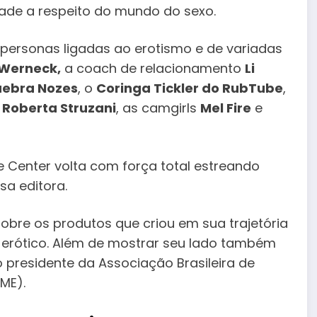
dade a respeito do mundo do sexo.
as personas ligadas ao erotismo e de variadas
 Werneck,
a coach de relacionamento
Li
uebra Nozes
, o
Coringa Tickler do RubTube
,
e
Roberta Struzani
, as camgirls
Mel Fire
e
 Center volta com força total estreando
a editora.
sobre os produtos que criou em sua trajetória
 erótico. Além de mostrar seu lado também
residente da Associação Brasileira de
ME).