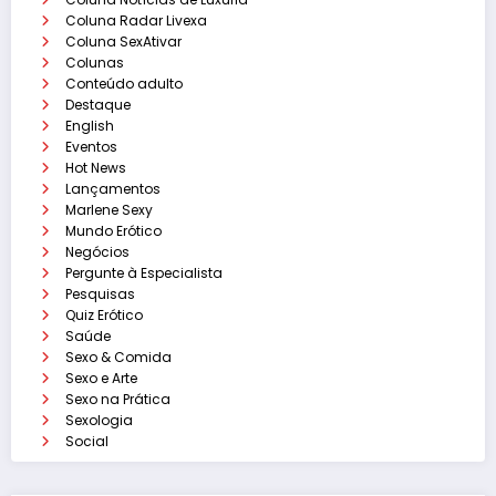
Coluna Radar Livexa
Coluna SexAtivar
Colunas
Conteúdo adulto
Destaque
English
Eventos
Hot News
Lançamentos
Marlene Sexy
Mundo Erótico
Negócios
Pergunte à Especialista
Pesquisas
Quiz Erótico
Saúde
Sexo & Comida
Sexo e Arte
Sexo na Prática
Sexologia
Social