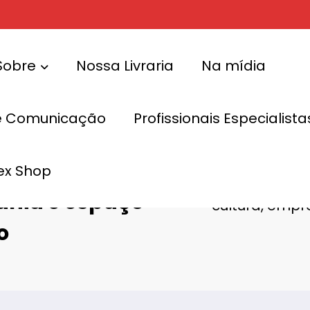
Sobre
Nossa Livraria
Na mídia
e Comunicação
Profissionais Especialis
a
m cultura,
ex Shop
Feira da Diver
nia e espaço
cultura, empr
o