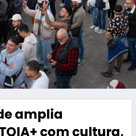
ade amplia
TQIA+ com cultura,