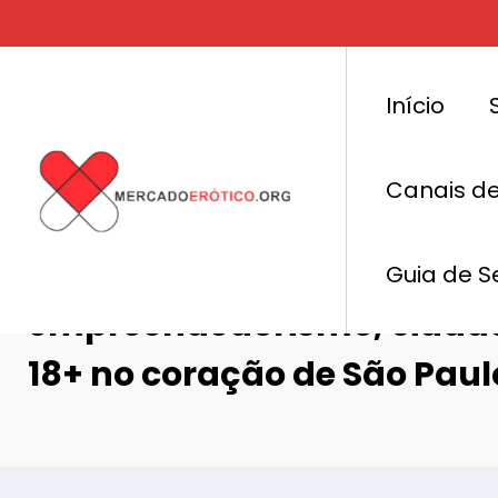
Pular
para
o
conteúdo
Início
Canais d
Feira da Diversidade ampli
protagonismo LGBTQIA+ co
Guia de S
empreendedorismo, cidada
18+ no coração de São Paul