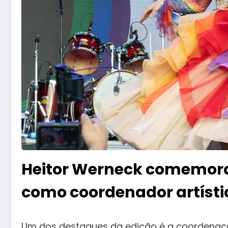
Heitor Werneck comemora
como coordenador artísti
Um dos destaques da edição é a coordenaçã