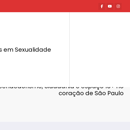
tas em Sexualidade
Página inicial
Eventos
sidade amplia protagonismo LGBTQIA+ com
eendedorismo, cidadania e espaço 18+ no
coração de São Paulo