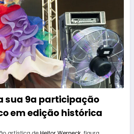
 sua 9a participação
co em edição histórica
o artística de
Heitor Werneck
, figura