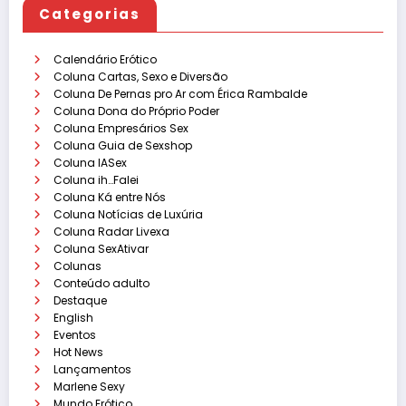
Categorias
Calendário Erótico
Coluna Cartas, Sexo e Diversão
Coluna De Pernas pro Ar com Érica Rambalde
Coluna Dona do Próprio Poder
Coluna Empresários Sex
Coluna Guia de Sexshop
Coluna IASex
Coluna ih…Falei
Coluna Ká entre Nós
Coluna Notícias de Luxúria
Coluna Radar Livexa
Coluna SexAtivar
Colunas
Conteúdo adulto
Destaque
English
Eventos
Hot News
Lançamentos
Marlene Sexy
Mundo Erótico