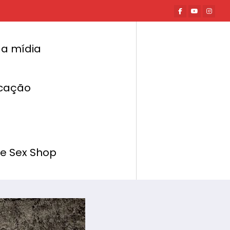
a mídia
cação
Página inicial
Hot News
evitar brigas e manter um relacionamento
de Sex Shop