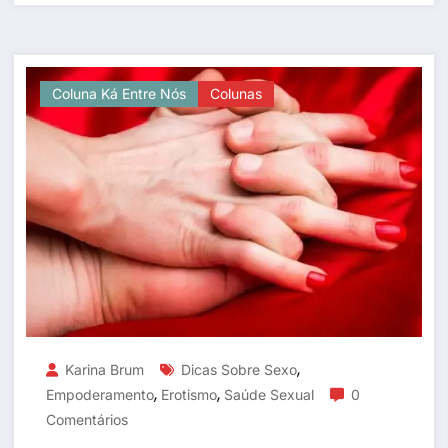
Coluna Ká Entre Nós
Colunas
,
Karina Brum
Dicas Sobre Sexo
,
,
Empoderamento
Erotismo
Saúde Sexual
0
Comentários