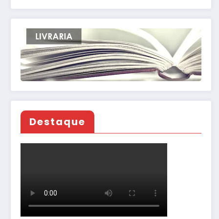
Destaque