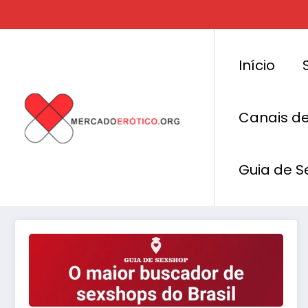
Pular
para
o
conteúdo
Início
Canais d
Author: Karina Brum
Guia de S