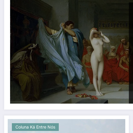
Coluna Ká Entre Nós