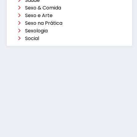
Saúde
Sexo & Comida
Sexo e Arte
Sexo na Prática
Sexologia
Social