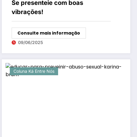
Se presenteie com boas
vibrações!
Consulte mais informação
09/06/2025
Coluna Ká Entre Nós