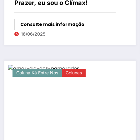
Prazer, eu sou o Clímax!
Consulte mais informação
16/06/2025
Coluna Ká Entre Nós
Colunas