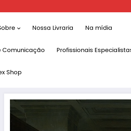
Sobre
Nossa Livraria
Na mídia
e Comunicação
Profissionais Especialis
ex Shop