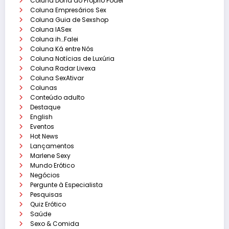
Coluna Dona do Próprio Poder
Coluna Empresários Sex
Coluna Guia de Sexshop
Coluna IASex
Coluna ih…Falei
Coluna Ká entre Nós
Coluna Notícias de Luxúria
Coluna Radar Livexa
Coluna SexAtivar
Colunas
Conteúdo adulto
Destaque
English
Eventos
Hot News
Lançamentos
Marlene Sexy
Mundo Erótico
Negócios
Pergunte à Especialista
Pesquisas
Quiz Erótico
Saúde
Sexo & Comida