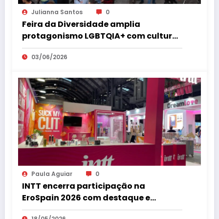
Julianna Santos
0
Feira da Diversidade amplia
protagonismo LGBTQIA+ com cultura,
empreendedorismo, cidadania e
03/06/2026
espaço 18+ no coração de São Paulo
Paula Aguiar
0
INTT encerra participação na
EroSpain 2026 com destaque e
repercussão internacional
18/05/2026