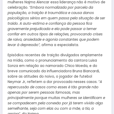
mulheres Najma Alencar essa liderança não é motivo de
celebração.
“Embora normalizada por parcela da
população, a traição é traumática e causa danos
psicológicos sérios em quem passa pela situação de ser
traído. A auto-estima e confiança da pessoa fica
gravemente prejudicada e ela pode passar a temer
confiar em outros tipos de relações, provocando crises
de raiva, ansiedade e agonia constantes que podem
levar à depressão”,
afirma a especialista.
Episódios recentes de traição divulgados amplamente
na mídia, como o pronunciamento da cantora Luisa
Sonza em relação ao namorado Chico Moeda, e do
breve comunicado da influenciadora Bruna Biancardi,
sobre as atitudes do noivo, o jogador de futebol
Neymar Jr, refletem a dor provocada nesses casos. “
A
repercussão de casos como esses é tão grande não
apenas por serem pessoas famosas, mas
principalmente porque muitas mulheres se identificam e
se compadecem pela conexão por já terem vivido algo
semelhante, seja com elas ou com a mãe, a tia, a
amiga”,
diz Najma.