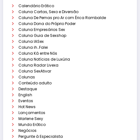
Calendário Erótico
Coluna Cartas, Sexo e Diversão
Coluna De Pernas pro Ar com Érica Rambalde
Coluna Dona do Próprio Poder
Coluna Empresários Sex
Coluna Guia de Sexshop
Coluna IASex
Coluna ih…Falei
Coluna Ká entre Nós
Coluna Notícias de Luxúria
Coluna Radar Livexa
Coluna SexAtivar
Colunas
Conteúdo adulto
Destaque
English
Eventos
Hot News
Lançamentos
Marlene Sexy
Mundo Erótico
Negócios
Pergunte à Especialista