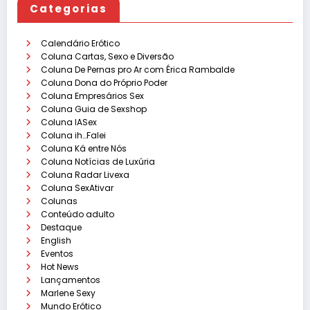
Categorias
Calendário Erótico
Coluna Cartas, Sexo e Diversão
Coluna De Pernas pro Ar com Érica Rambalde
Coluna Dona do Próprio Poder
Coluna Empresários Sex
Coluna Guia de Sexshop
Coluna IASex
Coluna ih…Falei
Coluna Ká entre Nós
Coluna Notícias de Luxúria
Coluna Radar Livexa
Coluna SexAtivar
Colunas
Conteúdo adulto
Destaque
English
Eventos
Hot News
Lançamentos
Marlene Sexy
Mundo Erótico