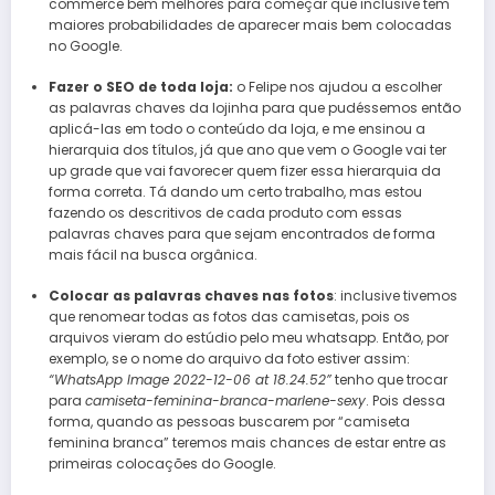
commerce bem melhores para começar que inclusive tem
maiores probabilidades de aparecer mais bem colocadas
no Google.
Fazer o SEO de toda loja:
o Felipe nos ajudou a escolher
as palavras chaves da lojinha para que pudéssemos então
aplicá-las em todo o conteúdo da loja, e me ensinou a
hierarquia dos títulos, já que ano que vem o Google vai ter
up grade que vai favorecer quem fizer essa hierarquia da
forma correta. Tá dando um certo trabalho, mas estou
fazendo os descritivos de cada produto com essas
palavras chaves para que sejam encontrados de forma
mais fácil na busca orgânica.
Colocar as palavras chaves nas fotos
: inclusive tivemos
que renomear todas as fotos das camisetas, pois os
arquivos vieram do estúdio pelo meu whatsapp. Então, por
exemplo, se o nome do arquivo da foto estiver assim:
“WhatsApp Image 2022-12-06 at 18.24.52”
tenho que trocar
para
camiseta-feminina-branca-marlene-sexy
. Pois dessa
forma, quando as pessoas buscarem por “camiseta
feminina branca” teremos mais chances de estar entre as
primeiras colocações do Google.