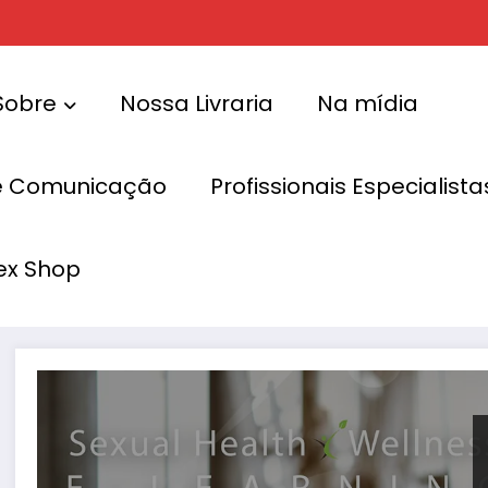
Sobre
Nossa Livraria
Na mídia
e Comunicação
Profissionais Especialis
ersity
ex Shop