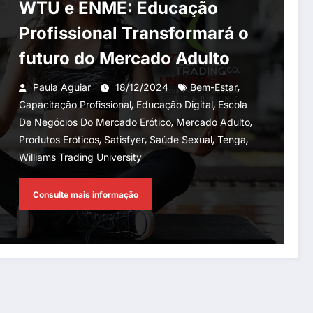
WTU e ENME: Educação
Profissional Transformará o
futuro do Mercado Adulto
,
Paula Aguiar
18/12/2024
Bem-Estar
,
,
Capacitação Profissional
Educação Digital
Escola
,
,
De Negócios Do Mercado Erótico
Mercado Adulto
,
,
,
,
Produtos Eróticos
Satisfyer
Saúde Sexual
Tenga
Williams Trading University
Consulte mais informação