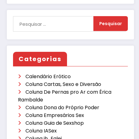
Categorias
Calendário Erótico
Coluna Cartas, Sexo e Diversão
Coluna De Pernas pro Ar com Érica
Rambalde
Coluna Dona do Próprio Poder
Coluna Empresários Sex
Coluna Guia de Sexshop
Coluna IASex
Coluna ih…Falei