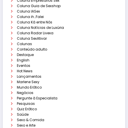
Coluna Empresários Sex
Coluna Guia de Sexshop
Coluna IASex
Coluna ih…Falei
Coluna Ká entre Nós
Coluna Notícias de Luxúria
Coluna Radar Livexa
Coluna SexAtivar
Colunas
Conteúdo adulto
Destaque
English
Eventos
Hot News
Lançamentos
Marlene Sexy
Mundo Erótico
Negócios
Pergunte à Especialista
Pesquisas
Quiz Erótico
Saúde
Sexo & Comida
Sexo e Arte