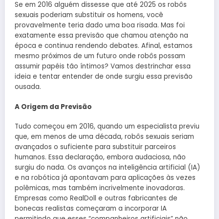
Se em 2016 alguém dissesse que até 2025 os robôs
sexuais poderiam substituir os homens, você
provavelmente teria dado uma boa risada. Mas foi
exatamente essa previsão que chamou atenção na
época e continua rendendo debates. Afinal, estamos
mesmo próximos de um futuro onde robôs possam
assumir papéis tão íntimos? Vamos destrinchar essa
ideia e tentar entender de onde surgiu essa previsão
ousada.
A Origem da Previsão
Tudo começou em 2016, quando um especialista previu
que, em menos de uma década, robôs sexuais seriam
avançados o suficiente para substituir parceiros
humanos. Essa declaração, embora audaciosa, não
surgiu do nada. Os avanços na inteligência artificial (IA)
e na robótica já apontavam para aplicações às vezes
polêmicas, mas também incrivelmente inovadoras.
Empresas como RealDoll e outras fabricantes de
bonecas realistas começaram a incorporar IA
permitindo que esses “companheiros artificiais” não