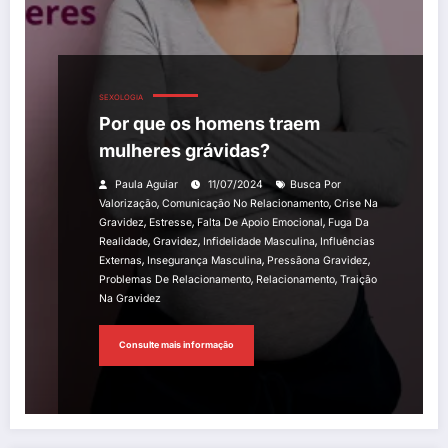
SEXOLOGIA
Por que os homens traem
mulheres grávidas?
Paula Aguiar
11/07/2024
Busca Por
,
,
Valorização
Comunicação No Relacionamento
Crise Na
,
,
,
Gravidez
Estresse
Falta De Apoio Emocional
Fuga Da
,
,
,
Realidade
Gravidez
Infidelidade Masculina
Influências
,
,
,
Externas
Insegurança Masculina
Pressãona Gravidez
,
,
Problemas De Relacionamento
Relacionamento
Traição
Na Gravidez
Consulte mais informação