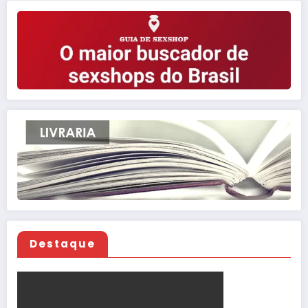
Destaque