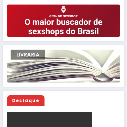
Destaque